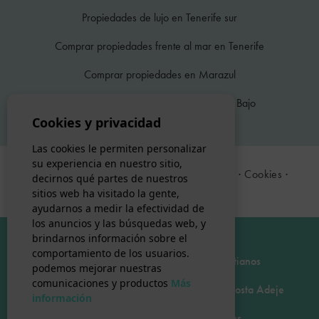
Propiedades de lujo en Tenerife sur
Comprar propiedades frente al mar en Tenerife
Comprar propiedades en Marazul
Comprar propiedades en San Eugenio Bajo
Cookies y privacidad
Las cookies le permiten personalizar
su experiencia en nuestro sitio,
© 2026 DOM Tenerife ·
Nota legal
·
Privacidad
·
Cookies
·
decirnos qué partes de nuestros
Mapa Web
sitios web ha visitado la gente,
ayudarnos a medir la efectividad de
los anuncios y las búsquedas web, y
brindarnos información sobre el
comportamiento de los usuarios.
Comprar propiedad de lujo en Los Cristianos
podemos mejorar nuestras
comunicaciones y productos
Más
Tasación gratuita de propiedad de lujo en Costa Adeje
información
Vender villa de lujo en Tenerife Sur