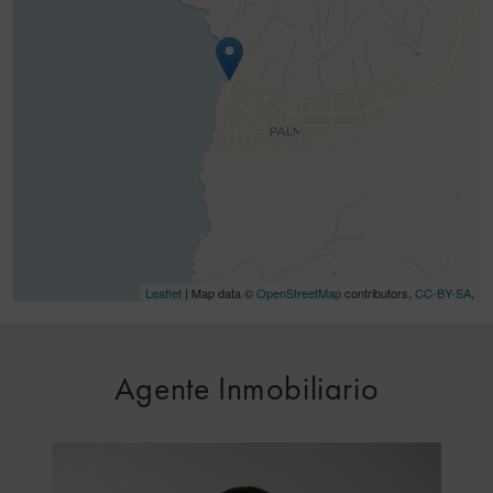
Leaflet
| Map data ©
OpenStreetMap
contributors,
CC-BY-SA
,
Agente Inmobiliario