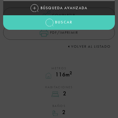
BÚSQUEDA AVANZADA
COMPARTIR
BUSCAR
PDF/IMPRIMIR
VOLVER AL LISTADO
METROS
2
116m
HABITACIONES
2
BAÑOS
2