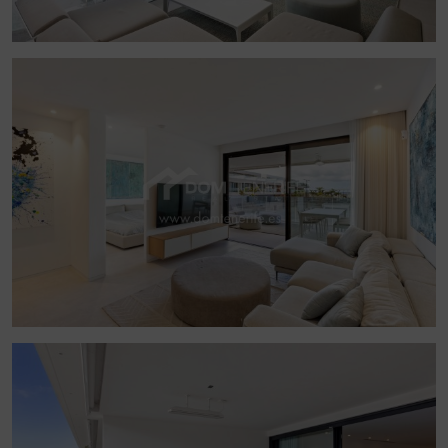
primera línea en una de las zonas residenciales más exclusivas
de Tenerife. DOM Tenerife Real Estate – Compre con
seguridad.
Te puede interesar también:
Propiedades con piscina privada
Propiedades de lujo en Tenerife Sur
Propiedades similares:
APARTAMENTO con 2 dormitorios en Palm Mar en
venta
APARTAMENTO con 3 dormitorios en Palm Mar en
venta
ATICO con 3 dormitorios en Palm Mar en venta
Reciba esta propiedad y otras similares por WhatsApp:
Hablar con un asesor →