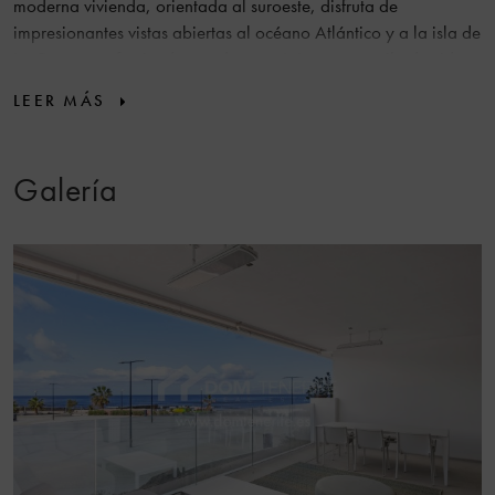
moderna vivienda, orientada al suroeste, disfruta de
impresionantes vistas abiertas al océano Atlántico y a la isla de
La Gomera, ofreciendo atardeceres únicos y un estilo de vida
privilegiado junto al mar. Con una superficie construida de 116
LEER MÁS
m² y una terraza privada de 30 m², el apartamento está
diseñado para aprovechar al máximo la luz natural y la
conexión entre interior y exterior. La propiedad cuenta con un
Galería
amplio salón con cocina abierta equipada con
electrodomésticos NEFF, un aseo de cortesía y dos amplios
dormitorios en suite que garantizan confort y privacidad. Un
elemento diferenciador es su
entrada principal privada con
patio
, que aporta un nivel extra de exclusividad poco habitual
en apartamentos. Además, incluye trastero y plaza de garaje
subterránea. El complejo Infinity ofrece instalaciones de alto
nivel como piscina climatizada con vistas a la montaña,
jacuzzi, gimnasio equipado con Technogym, ascensores y WiFi
comunitario. Ubicado a pocos pasos del paseo marítimo,
restaurantes y servicios, esta propiedad representa una
oportunidad única de adquirir un apartamento de lujo en