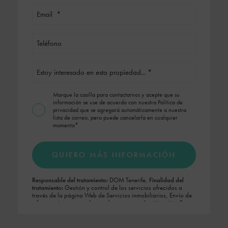
Marque la casilla para contactarnos y acepte que su
información se use de acuerdo con nuestra
Política de
privacidad
que se agregará automáticamente a nuestra
lista de correo, pero puede cancelarla en cualquier
momento*
QUIERO MÁS INFORMACIÓN
Responsable del tratamiento:
DOM Tenerife,
Finalidad del
tratamiento:
Gestión y control de los servicios ofrecidos a
través de la página Web de Servicios inmobiliarios, Envío de
información a traves de newsletter y otros,
Legitimación:
Por
consentimiento,
Destinatarios:
No se cederan los datos, salvo
para elaborar contabilidad,
Derechos de las personas
interesadas:
Acceder, rectificar y suprimir los datos, solicitar