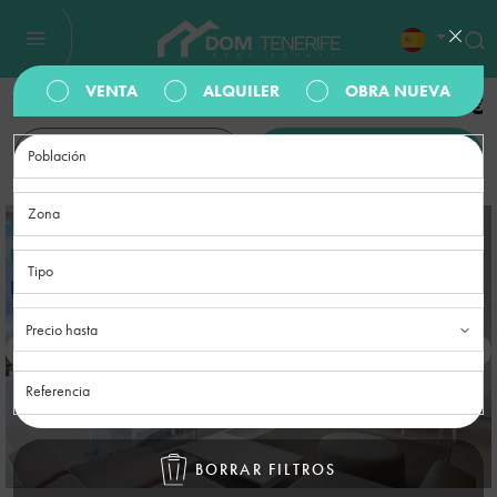
VENTA
ALQUILER
OBRA NUEVA
1.195.000€
REALIZAR UNA
AÑADIR A FAVORITOS
CONSULTA
REF.:
VGC09022601
PROPIEDAD DE LUJO
FRENTE AL MAR
Precio hasta
BORRAR FILTROS